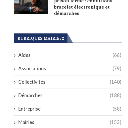
prison ferme : conditions,
bracelet électronique et
démarches
RUBRIQUES MAIRIE72
Aides
(66)
Associations
(79)
Collectivités
(140)
Démarches
(188)
Entreprise
(58)
Mairies
(153)