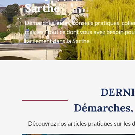
Sarthe
Démarches, aides, conseils pratiques, collec
mairies : tout ce dont vous avez besoin po
facilement dans la Sarthe.
DERNI
Démarches, A
Découvrez nos articles pratiques sur les dé