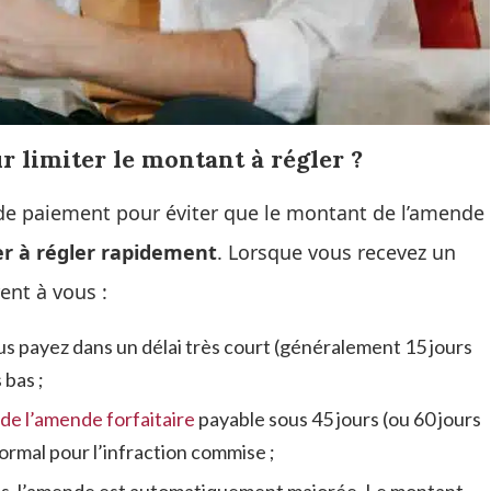
r limiter le montant à régler ?
r de paiement pour éviter que le montant de l’amende
er à régler rapidement
. Lorsque vous recevez un
rent à vous :
us payez dans un délai très court (généralement 15 jours
 bas ;
de l’amende forfaitaire
payable sous 45 jours (ou 60 jours
ormal pour l’infraction commise ;
emps, l’amende est automatiquement majorée. Le montant