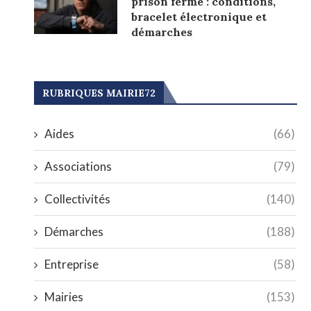
prison ferme : conditions,
bracelet électronique et
démarches
RUBRIQUES MAIRIE72
Aides
(66)
Associations
(79)
Collectivités
(140)
Démarches
(188)
Entreprise
(58)
Mairies
(153)