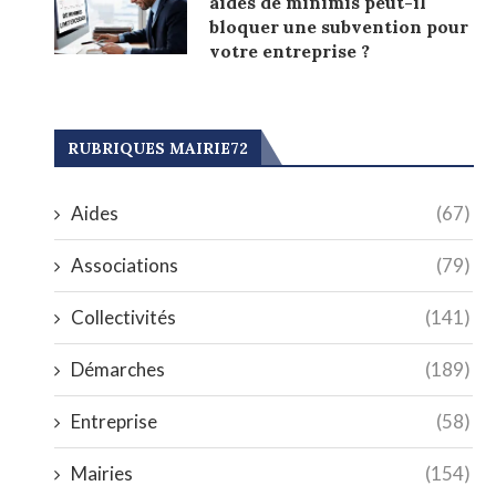
aides de minimis peut-il
bloquer une subvention pour
votre entreprise ?
RUBRIQUES MAIRIE72
Aides
(67)
Associations
(79)
Collectivités
(141)
Démarches
(189)
Entreprise
(58)
Mairies
(154)