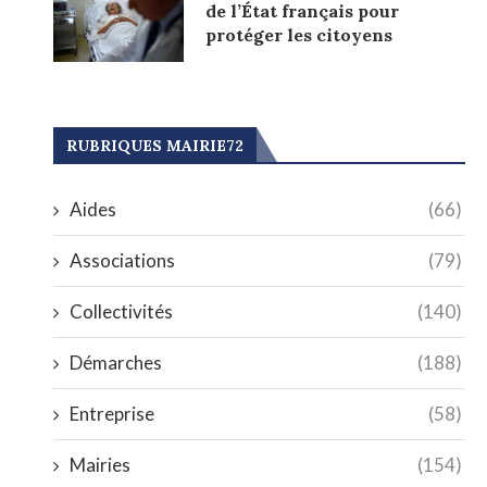
de l’État français pour
protéger les citoyens
RUBRIQUES MAIRIE72
Aides
(66)
Associations
(79)
Collectivités
(140)
Démarches
(188)
Entreprise
(58)
Mairies
(154)