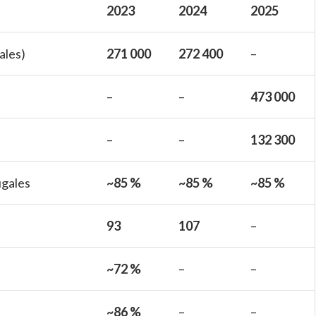
2023
2024
2025
ales)
271 000
272 400
–
–
–
473 000
–
–
132 300
ugales
~85 %
~85 %
~85 %
93
107
–
~72 %
–
–
~86 %
–
–