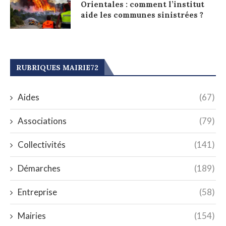
Orientales : comment l’institut
aide les communes sinistrées ?
RUBRIQUES MAIRIE72
Aides
(67)
Associations
(79)
Collectivités
(141)
Démarches
(189)
Entreprise
(58)
Mairies
(154)