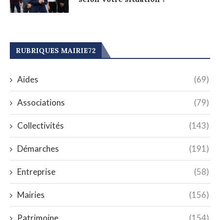
RUBRIQUES MAIRIE72
Aides
(69)
Associations
(79)
Collectivités
(143)
Démarches
(191)
Entreprise
(58)
Mairies
(156)
Patrimoine
(154)