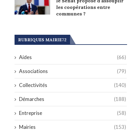
le Sénat propose d’assouplir
les coopérations entre
communes ?
RUBRIQUES MAIRIE72
Aides
(66)
Associations
(79)
Collectivités
(140)
Démarches
(188)
Entreprise
(58)
Mairies
(153)