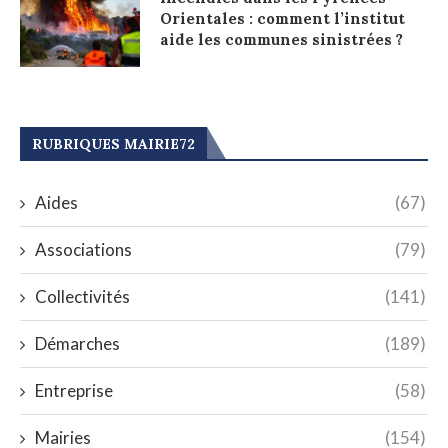
Orientales : comment l’institut
aide les communes sinistrées ?
RUBRIQUES MAIRIE72
Aides
(67)
Associations
(79)
Collectivités
(141)
Démarches
(189)
Entreprise
(58)
Mairies
(154)