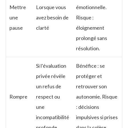
Mettre
Lorsque vous
émotionnelle.
une
avez besoin de
Risque :
pause
clarté
éloignement
prolongé sans
résolution.
Si l’évaluation
Bénéfice : se
privée révèle
protéger et
un refus de
retrouver son
Rompre
respect ou
autonomie. Risque
une
: décisions
incompatibilité
impulsives si prises
profonde
dans la colère.