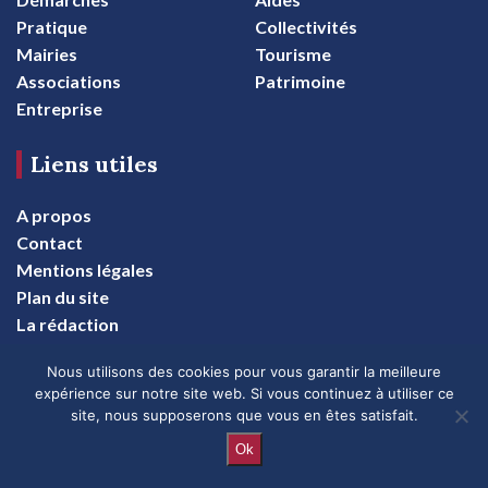
Pratique
Collectivités
Mairies
Tourisme
Associations
Patrimoine
Entreprise
Liens utiles
A propos
Contact
Mentions légales
Plan du site
La rédaction
Nous utilisons des cookies pour vous garantir la meilleure
Suivez-nous
expérience sur notre site web. Si vous continuez à utiliser ce
site, nous supposerons que vous en êtes satisfait.
Adresse
:
10 Rue du Cornet, 72290 Souligné-sous-
Ok
Ballon, France
Email
:
contact@mairie72.fr