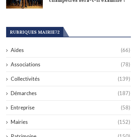
champêtres sera-t-il examiné ?
RUBRIQUES MAIRIE72
Aides
(66)
Associations
(78)
Collectivités
(139)
Démarches
(187)
Entreprise
(58)
Mairies
(152)
Patrimoine
(150)