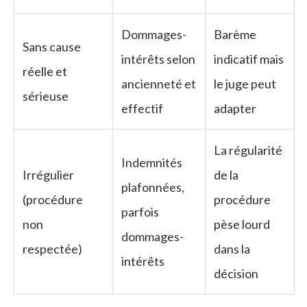
Dommages-
Barème
Sans cause
intérêts selon
indicatif mais
réelle et
ancienneté et
le juge peut
sérieuse
effectif
adapter
La régularité
Indemnités
Irrégulier
de la
plafonnées,
(procédure
procédure
parfois
non
pèse lourd
dommages-
respectée)
dans la
intérêts
décision