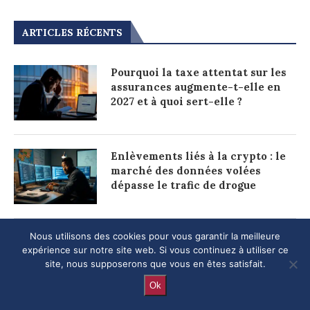
ARTICLES RÉCENTS
Pourquoi la taxe attentat sur les
assurances augmente-t-elle en
2027 et à quoi sert-elle ?
Enlèvements liés à la crypto : le
marché des données volées
dépasse le trafic de drogue
Nous utilisons des cookies pour vous garantir la meilleure
Arrêt maladie en CDD : quelles
expérience sur notre site web. Si vous continuez à utiliser ce
indemnités et quels effets sur le
site, nous supposerons que vous en êtes satisfait.
contrat ?
Ok