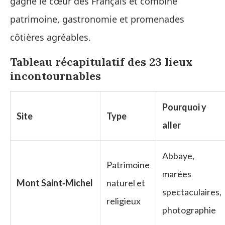
gagné le cœur des Français et combine
patrimoine, gastronomie et promenades
côtières agréables.
Tableau récapitulatif des 23 lieux
incontournables
Pourquoi y
Site
Type
aller
Abbaye,
Patrimoine
marées
Mont Saint‑Michel
naturel et
spectaculaires,
religieux
photographie