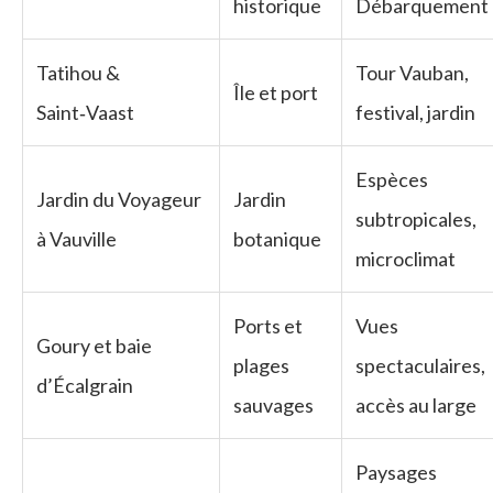
historique
Débarquement
Tatihou &
Tour Vauban,
Île et port
Saint‑Vaast
festival, jardin
Espèces
Jardin du Voyageur
Jardin
subtropicales,
à Vauville
botanique
microclimat
Ports et
Vues
Goury et baie
plages
spectaculaires,
d’Écalgrain
sauvages
accès au large
Paysages