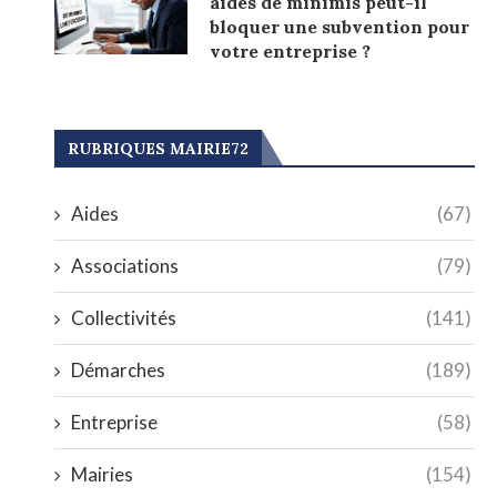
aides de minimis peut-il
bloquer une subvention pour
votre entreprise ?
RUBRIQUES MAIRIE72
Aides
(67)
Associations
(79)
Collectivités
(141)
Démarches
(189)
Entreprise
(58)
Mairies
(154)