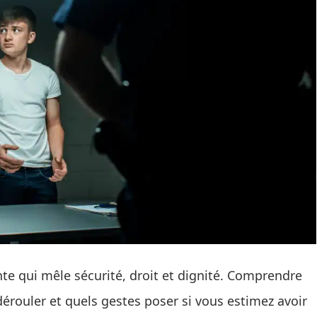
ante qui mêle sécurité, droit et dignité. Comprendre
dérouler et quels gestes poser si vous estimez avoir