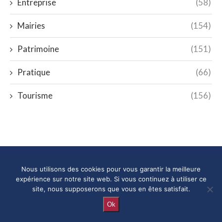
Entreprise
(58)
Mairies
(154)
Patrimoine
(151)
Pratique
(66)
Tourisme
(156)
mairie72.fr
Nous utilisons des cookies pour vous garantir la meilleure
expérience sur notre site web. Si vous continuez à utiliser ce
Explorez mairie72.fr, votre source d’informations dédiée à la
site, nous supposerons que vous en êtes satisfait.
Sarthe. De l’aide administrative aux trésors touristiques, nous
Ok
sommes là pour vous accompagner dans votre découverte de
notre région.