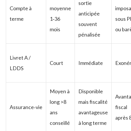
sortie
Compte à
moyenne
imposa
anticipée
terme
1‑36
sous 
souvent
mois
ou ba
pénalisée
Livret A /
Court
Immédiate
Exoné
LDDS
Moyen à
Disponible
Avant
long >8
mais fiscalité
Assurance‑vie
fiscal
ans
avantageuse
après 
conseillé
à long terme