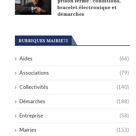
prison ferme : conditions,
bracelet électronique et
démarches
RUBRIQUES MAIRIE72
Aides
(66)
Associations
(79)
Collectivités
(140)
Démarches
(188)
Entreprise
(58)
Mairies
(153)