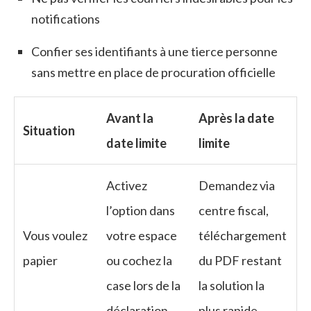
notifications
Confier ses identifiants à une tierce personne
sans mettre en place de procuration officielle
Avant la
Après la date
Situation
date limite
limite
Activez
Demandez via
l’option dans
centre fiscal,
Vous voulez
votre espace
téléchargement
papier
ou cochez la
du PDF restant
case lors de la
la solution la
déclaration
plus rapide